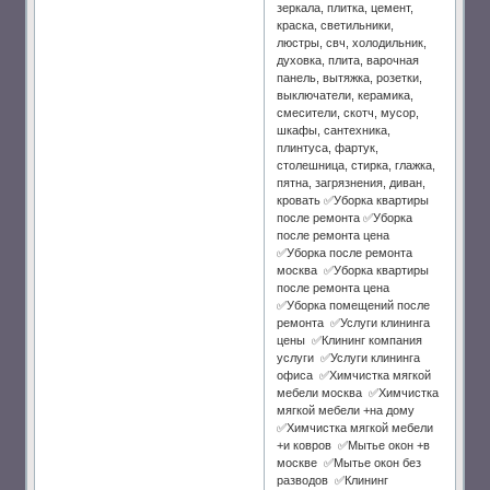
зеркала, плитка, цемент,
краска, светильники,
люстры, свч, холодильник,
духовка, плита, варочная
панель, вытяжка, розетки,
выключатели, керамика,
смесители, скотч, мусор,
шкафы, сантехника,
плинтуса, фартук,
столешница, стирка, глажка,
пятна, загрязнения, диван,
кровать ✅Уборка квартиры
после ремонта ✅Уборка
после ремонта цена
✅Уборка после ремонта
москва ✅Уборка квартиры
после ремонта цена
✅Уборка помещений после
ремонта ✅Услуги клининга
цены ✅Клининг компания
услуги ✅Услуги клининга
офиса ✅Химчистка мягкой
мебели москва ✅Химчистка
мягкой мебели +на дому
✅Химчистка мягкой мебели
+и ковров ✅Мытье окон +в
москве ✅Мытье окон без
разводов ✅Клининг