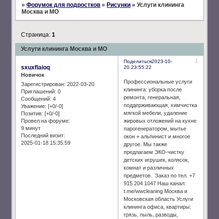
»
Форумок для подростков
»
Рисунки
»
Услуги клининга
Москва и МО
Страница:
1
Услуги клининга Москва и МО
1
Поделиться
2023-10-
sxuxflaioq
20 23:55:22
Новичок
Профессиональные услуги
Зарегистрирован
: 2022-03-20
клининга: уборка после
Приглашений:
0
ремонта, генеральная,
Сообщений:
4
поддерживающая, химчистка
Уважение:
[+0/-0]
мягкой мебели, удаление
Позитив:
[+0/-0]
жировых отложений на кухне
Провел на форуме:
9 минут
парогенератором, мытье
Последний визит:
окон + альпинист и многое
2025-01-18 15:35:59
другое. Мы также
предлагаем ЭКО-чистку
детских игрушек, колясок,
комнат и различных
предметов. Заказ по тел. +7
915 204 1047 Наш канал:
t.me/wwcleaning Москва и
Московская область Услуги
клининга офиса, квартиры:
грязь, пыль, разводы,