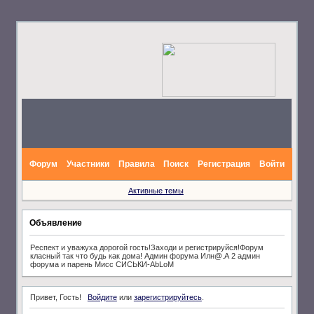
Форум
Участники
Правила
Поиск
Регистрация
Войти
Активные темы
Объявление
Респект и уважуха дорогой гость!Заходи и регистрируйся!Форум
класный так что будь как дома! Админ форума Илн@.А 2 админ
форума и парень Мисс СИСЬКИ-АbLoM
Привет, Гость!
Войдите
или
зарегистрируйтесь
.